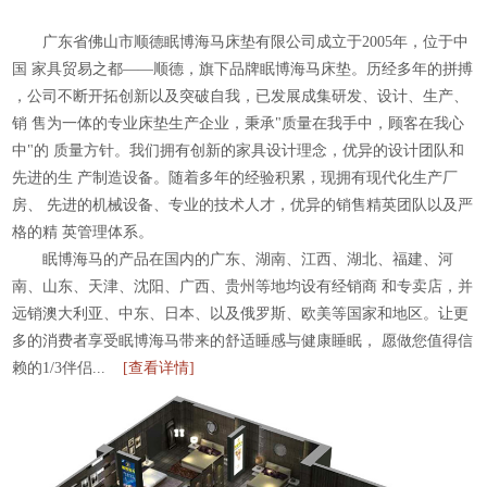
广东省佛山市顺德眠博海马床垫有限公司成立于2005年，位于中
国
家具贸易之都——顺德，旗下品牌眠博海马床垫。历经多年的拼搏
，公司不断开拓创新以及突破自我，已发展成集研发、设计、生产、
销
售为一体的专业床垫生产企业，秉承"质量在我手中，顾客在我心
中"的
质量方针。我们拥有创新的家具设计理念，优异的设计团队和
先进的生
产制造设备。随着多年的经验积累，现拥有现代化生产厂
房、
先进的机械设备、专业的技术人才，优异的销售精英团队以及严
格的精
英管理体系。
眠博海马的产品在国内的广东、湖南、江西、湖北、福建、河
南、山东、天津、沈阳、广西、贵州等地均设有经销商
和专卖店，并
远销澳大利亚、中东、日本、以及俄罗斯、欧美等国家和地区。让更
多的消费者享受眠博海马带来的舒适睡感与健康睡眠，
愿做您值得信
赖的1/3伴侣...
[查看详情]