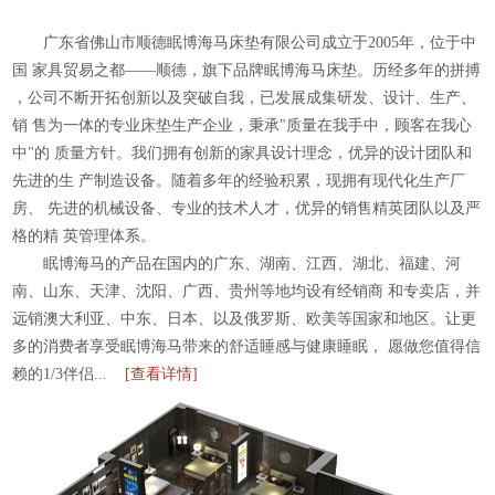
广东省佛山市顺德眠博海马床垫有限公司成立于2005年，位于中
国
家具贸易之都——顺德，旗下品牌眠博海马床垫。历经多年的拼搏
，公司不断开拓创新以及突破自我，已发展成集研发、设计、生产、
销
售为一体的专业床垫生产企业，秉承"质量在我手中，顾客在我心
中"的
质量方针。我们拥有创新的家具设计理念，优异的设计团队和
先进的生
产制造设备。随着多年的经验积累，现拥有现代化生产厂
房、
先进的机械设备、专业的技术人才，优异的销售精英团队以及严
格的精
英管理体系。
眠博海马的产品在国内的广东、湖南、江西、湖北、福建、河
南、山东、天津、沈阳、广西、贵州等地均设有经销商
和专卖店，并
远销澳大利亚、中东、日本、以及俄罗斯、欧美等国家和地区。让更
多的消费者享受眠博海马带来的舒适睡感与健康睡眠，
愿做您值得信
赖的1/3伴侣...
[查看详情]