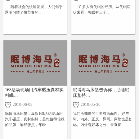
随着社会的快速发展，人们似乎
许多人有失眠的经历。从失眠症
逐渐习惯了快节奏的...
状来看，失眠有三个...
+
+
168活动现场用汽车碾压真材实
眠博海马床垫告诉你，助睡眠
料眠…
床垫特…
2019-06-09
2019-05-30
眠博海马床垫，爆款168活动现场用
我们所知道的世界有两面性。好与
汽车碾压，真材实料，是您值得信赖
坏、内外、正反、异同。床垫也是如
的品牌，睡舒服点，年轻...
此。内外有好坏之分。最直接...