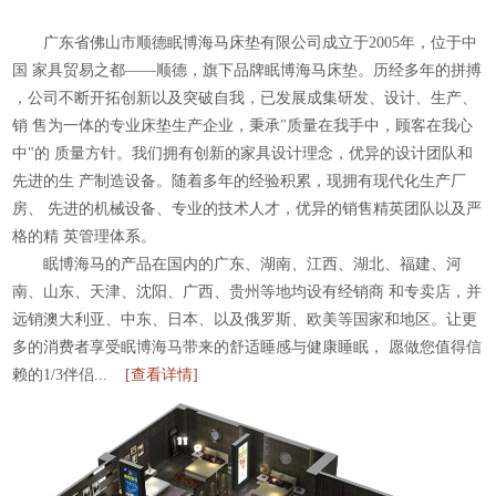
广东省佛山市顺德眠博海马床垫有限公司成立于2005年，位于中
国
家具贸易之都——顺德，旗下品牌眠博海马床垫。历经多年的拼搏
，公司不断开拓创新以及突破自我，已发展成集研发、设计、生产、
销
售为一体的专业床垫生产企业，秉承"质量在我手中，顾客在我心
中"的
质量方针。我们拥有创新的家具设计理念，优异的设计团队和
先进的生
产制造设备。随着多年的经验积累，现拥有现代化生产厂
房、
先进的机械设备、专业的技术人才，优异的销售精英团队以及严
格的精
英管理体系。
眠博海马的产品在国内的广东、湖南、江西、湖北、福建、河
南、山东、天津、沈阳、广西、贵州等地均设有经销商
和专卖店，并
远销澳大利亚、中东、日本、以及俄罗斯、欧美等国家和地区。让更
多的消费者享受眠博海马带来的舒适睡感与健康睡眠，
愿做您值得信
赖的1/3伴侣...
[查看详情]