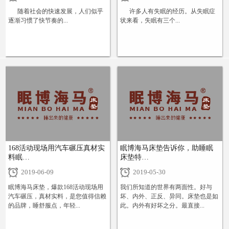
随着社会的快速发展，人们似乎
许多人有失眠的经历。从失眠症
逐渐习惯了快节奏的...
状来看，失眠有三个...
+
+
168活动现场用汽车碾压真材实
眠博海马床垫告诉你，助睡眠
料眠…
床垫特…
2019-06-09
2019-05-30
眠博海马床垫，爆款168活动现场用
我们所知道的世界有两面性。好与
汽车碾压，真材实料，是您值得信赖
坏、内外、正反、异同。床垫也是如
的品牌，睡舒服点，年轻...
此。内外有好坏之分。最直接...