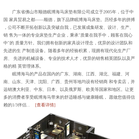
广东省佛山市顺德眠博海马床垫有限公司成立于2005年，位于中
国
家具贸易之都——顺德，旗下品牌眠博海马床垫。历经多年的拼搏
，公司不断开拓创新以及突破自我，已发展成集研发、设计、生产、
销
售为一体的专业床垫生产企业，秉承"质量在我手中，顾客在我心
中"的
质量方针。我们拥有创新的家具设计理念，优异的设计团队和
先进的生
产制造设备。随着多年的经验积累，现拥有现代化生产厂
房、
先进的机械设备、专业的技术人才，优异的销售精英团队以及严
格的精
英管理体系。
眠博海马的产品在国内的广东、湖南、江西、湖北、福建、河
南、山东、天津、沈阳、广西、贵州等地均设有经销商
和专卖店，并
远销澳大利亚、中东、日本、以及俄罗斯、欧美等国家和地区。让更
多的消费者享受眠博海马带来的舒适睡感与健康睡眠，
愿做您值得信
赖的1/3伴侣...
[查看详情]