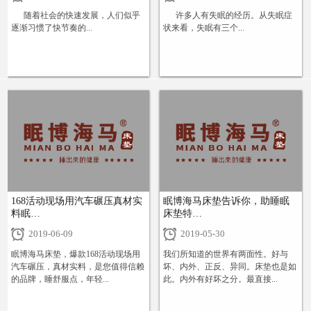
随着社会的快速发展，人们似乎
许多人有失眠的经历。从失眠症
逐渐习惯了快节奏的...
状来看，失眠有三个...
+
+
168活动现场用汽车碾压真材实
眠博海马床垫告诉你，助睡眠
料眠…
床垫特…
2019-06-09
2019-05-30
眠博海马床垫，爆款168活动现场用
我们所知道的世界有两面性。好与
汽车碾压，真材实料，是您值得信赖
坏、内外、正反、异同。床垫也是如
的品牌，睡舒服点，年轻...
此。内外有好坏之分。最直接...