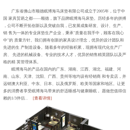
广东省佛山市顺德眠博海马床垫有限公司成立于2005年，位于中
国
家具贸易之都——顺德，旗下品牌眠博海马床垫。历经多年的拼搏
，公司不断开拓创新以及突破自我，已发展成集研发、设计、生产、
销
售为一体的专业床垫生产企业，秉承"质量在我手中，顾客在我心
中"的
质量方针。我们拥有创新的家具设计理念，优异的设计团队和
先进的生
产制造设备。随着多年的经验积累，现拥有现代化生产厂
房、
先进的机械设备、专业的技术人才，优异的销售精英团队以及严
格的精
英管理体系。
眠博海马的产品在国内的广东、湖南、江西、湖北、福建、河
南、山东、天津、沈阳、广西、贵州等地均设有经销商
和专卖店，并
远销澳大利亚、中东、日本、以及俄罗斯、欧美等国家和地区。让更
多的消费者享受眠博海马带来的舒适睡感与健康睡眠，
愿做您值得信
赖的1/3伴侣...
[查看详情]