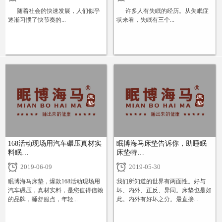
随着社会的快速发展，人们似乎
许多人有失眠的经历。从失眠症
逐渐习惯了快节奏的...
状来看，失眠有三个...
+
+
168活动现场用汽车碾压真材实
眠博海马床垫告诉你，助睡眠
料眠…
床垫特…
2019-06-09
2019-05-30
眠博海马床垫，爆款168活动现场用
我们所知道的世界有两面性。好与
汽车碾压，真材实料，是您值得信赖
坏、内外、正反、异同。床垫也是如
的品牌，睡舒服点，年轻...
此。内外有好坏之分。最直接...